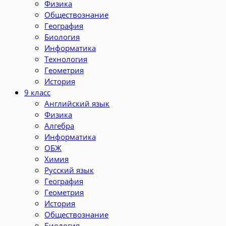
Физика
Обществознание
География
Биология
Информатика
Технология
Геометрия
История
9 класс
Английский язык
Физика
Алгебра
Информатика
ОБЖ
Химия
Русский язык
География
Геометрия
История
Обществознание
Биология