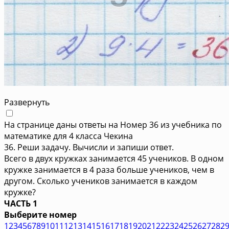
Развернуть
На странице даны ответы на Номер 36 из учебника по
математике для 4 класса Чекина
36. Реши задачу. Вычисли и запиши ответ.
Всего в двух кружках занимается 45 учеников. В одном
кружке занимается в 4 раза больше учеников, чем в
другом. Сколько учеников занимается в каждом
кружке?
ЧАСТЬ 1
Выберите номер
1
2
3
4
5
6
7
8
9
10
11
12
13
14
15
16
17
18
19
20
21
22
23
24
25
26
27
28
2