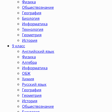
Физика
Обществознание
География
Биология
Информатика
Технология
Геометрия
История
9 класс
Английский язык
Физика
Алгебра
Информатика
ОБЖ
Химия
Русский язык
География
Геометрия
История
Обществознание
Биология