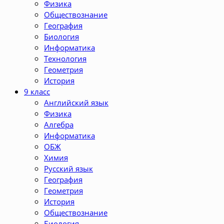
Физика
Обществознание
География
Биология
Информатика
Технология
Геометрия
История
9 класс
Английский язык
Физика
Алгебра
Информатика
ОБЖ
Химия
Русский язык
География
Геометрия
История
Обществознание
Биология