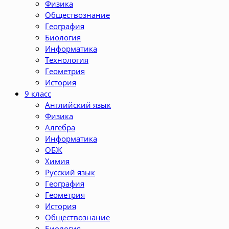
Физика
Обществознание
География
Биология
Информатика
Технология
Геометрия
История
9 класс
Английский язык
Физика
Алгебра
Информатика
ОБЖ
Химия
Русский язык
География
Геометрия
История
Обществознание
Биология