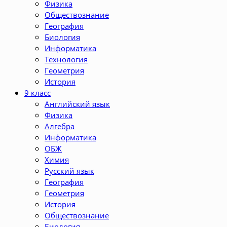
Физика
Обществознание
География
Биология
Информатика
Технология
Геометрия
История
9 класс
Английский язык
Физика
Алгебра
Информатика
ОБЖ
Химия
Русский язык
География
Геометрия
История
Обществознание
Биология