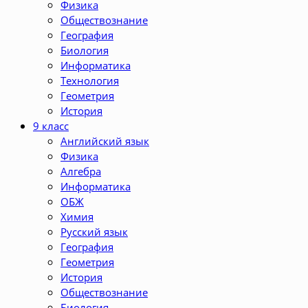
Физика
Обществознание
География
Биология
Информатика
Технология
Геометрия
История
9 класс
Английский язык
Физика
Алгебра
Информатика
ОБЖ
Химия
Русский язык
География
Геометрия
История
Обществознание
Биология