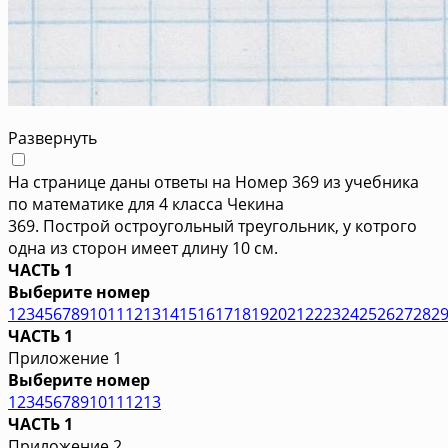
Развернуть
На странице даны ответы на Номер 369 из учебника
по математике для 4 класса Чекина
369. Построй остроугольный треугольник, у котрого
одна из сторон имеет длину 10 см.
ЧАСТЬ 1
Выберите номер
1
2
3
4
5
6
7
8
9
10
11
12
13
14
15
16
17
18
19
20
21
22
23
24
25
26
27
28
2
ЧАСТЬ 1
Приложение 1
Выберите номер
1
2
3
4
5
6
7
8
9
10
11
12
13
ЧАСТЬ 1
Приложение 2