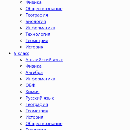
Физика
Обществознание
География
Биология
Информатика
Технология
Геометрия
История
9 класс
Английский язык
Физика
Алгебра
Информатика
ОБЖ
Химия
Русский язык
География
Геометрия
История
Обществознание
Биология