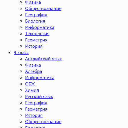
Физика
Обществознание
География
Биология
Информатика
Технология
Геометрия
История
9 класс
Английский язык
Физика
Алгебра
Информатика
ОБЖ
Химия
Русский язык
География
Геометрия
История
Обществознание
Биология