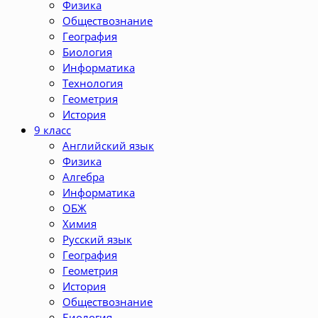
Физика
Обществознание
География
Биология
Информатика
Технология
Геометрия
История
9 класс
Английский язык
Физика
Алгебра
Информатика
ОБЖ
Химия
Русский язык
География
Геометрия
История
Обществознание
Биология