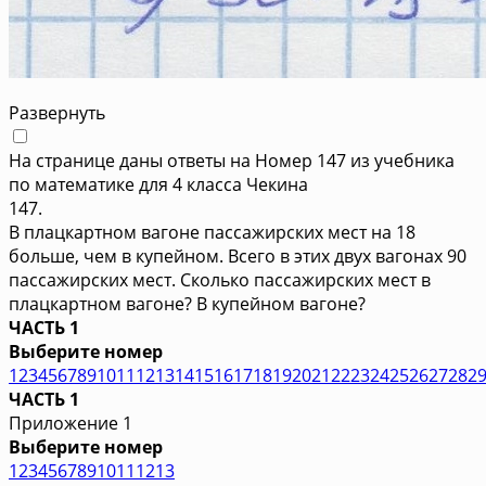
Развернуть
На странице даны ответы на Номер 147 из учебника
по математике для 4 класса Чекина
147.
В плацкартном вагоне пассажирских мест на 18
больше, чем в купейном. Всего в этих двух вагонах 90
пассажирских мест. Сколько пассажирских мест в
плацкартном вагоне? В купейном вагоне?
ЧАСТЬ 1
Выберите номер
1
2
3
4
5
6
7
8
9
10
11
12
13
14
15
16
17
18
19
20
21
22
23
24
25
26
27
28
2
ЧАСТЬ 1
Приложение 1
Выберите номер
1
2
3
4
5
6
7
8
9
10
11
12
13