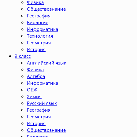
Физика
Обществознание
География
Биология
Информатика
Технология
Геометрия
История
9 класс
Английский язык
Физика
Алгебра
Информатика
ОБЖ
Химия
Русский язык
География
Геометрия
История
Обществознание
Биология