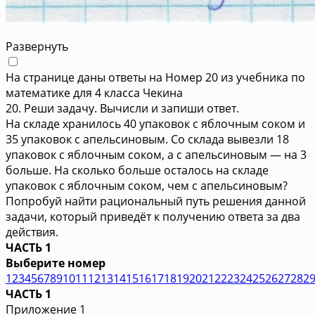
Развернуть
На странице даны ответы на Номер 20 из учебника по
математике для 4 класса Чекина
20. Реши задачу. Вычисли и запиши ответ.
На складе хранилось 40 упаковок с яблочным соком и
35 упаковок с апельсиновым. Со склада вывезли 18
упаковок с яблочным соком, а с апельсиновым — на 3
больше. На сколько больше осталось на складе
упаковок с яблочным соком, чем с апельсиновым?
Попробуй найти рациональный путь решения данной
задачи, который приведёт к получению ответа за два
действия.
ЧАСТЬ 1
Выберите номер
1
2
3
4
5
6
7
8
9
10
11
12
13
14
15
16
17
18
19
20
21
22
23
24
25
26
27
28
2
ЧАСТЬ 1
Приложение 1