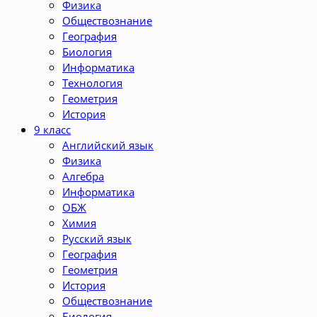
Физика
Обществознание
География
Биология
Информатика
Технология
Геометрия
История
9 класс
Английский язык
Физика
Алгебра
Информатика
ОБЖ
Химия
Русский язык
География
Геометрия
История
Обществознание
Биология