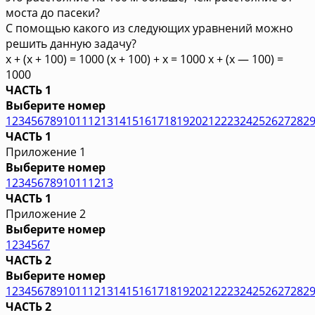
моста до пасеки?
С помощью какого из следующих уравнений можно
решить данную задачу?
х + (х + 100) = 1000 (х + 100) + х = 1000 х + (х — 100) =
1000
ЧАСТЬ 1
Выберите номер
1
2
3
4
5
6
7
8
9
10
11
12
13
14
15
16
17
18
19
20
21
22
23
24
25
26
27
28
2
ЧАСТЬ 1
Приложение 1
Выберите номер
1
2
3
4
5
6
7
8
9
10
11
12
13
ЧАСТЬ 1
Приложение 2
Выберите номер
1
2
3
4
5
6
7
ЧАСТЬ 2
Выберите номер
1
2
3
4
5
6
7
8
9
10
11
12
13
14
15
16
17
18
19
20
21
22
23
24
25
26
27
28
2
ЧАСТЬ 2