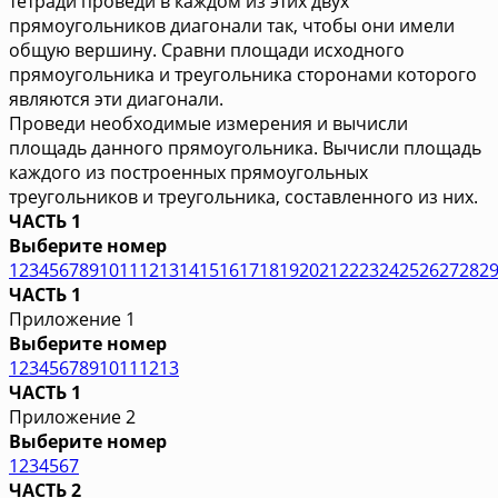
тетради проведи в каждом из этих двух
прямоугольников диагонали так, чтобы они имели
общую вершину. Сравни площади исходного
прямоугольника и треугольника сторонами которого
являются эти диагонали.
Проведи необходимые измерения и вычисли
площадь данного прямоугольника. Вычисли площадь
каждого из построенных прямоугольных
треугольников и треугольника, составленного из них.
ЧАСТЬ 1
Выберите номер
1
2
3
4
5
6
7
8
9
10
11
12
13
14
15
16
17
18
19
20
21
22
23
24
25
26
27
28
2
ЧАСТЬ 1
Приложение 1
Выберите номер
1
2
3
4
5
6
7
8
9
10
11
12
13
ЧАСТЬ 1
Приложение 2
Выберите номер
1
2
3
4
5
6
7
ЧАСТЬ 2