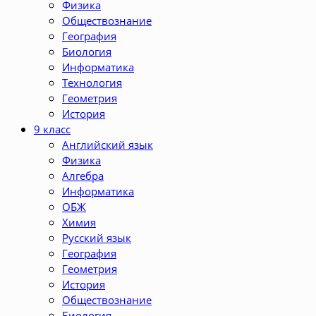
Физика
Обществознание
География
Биология
Информатика
Технология
Геометрия
История
9 класс
Английский язык
Физика
Алгебра
Информатика
ОБЖ
Химия
Русский язык
География
Геометрия
История
Обществознание
Биология