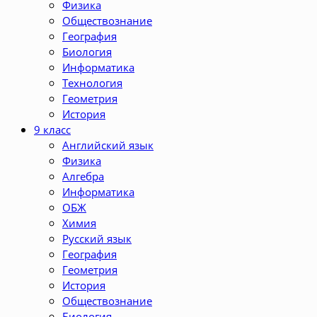
Физика
Обществознание
География
Биология
Информатика
Технология
Геометрия
История
9 класс
Английский язык
Физика
Алгебра
Информатика
ОБЖ
Химия
Русский язык
География
Геометрия
История
Обществознание
Биология