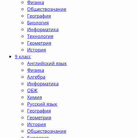
Физика
Обществознание
География
Биология
Информатика
Технология
Геометрия
История
9 класс
Английский язык
Физика
Алгебра
Информатика
ОБЖ
Химия
Русский язык
География
Геометрия
История
Обществознание
Биология