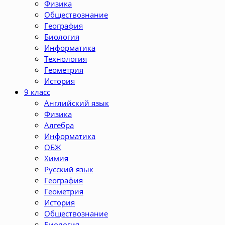
Физика
Обществознание
География
Биология
Информатика
Технология
Геометрия
История
9 класс
Английский язык
Физика
Алгебра
Информатика
ОБЖ
Химия
Русский язык
География
Геометрия
История
Обществознание
Биология