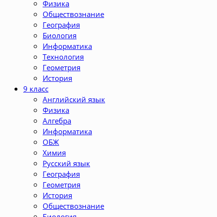
Физика
Обществознание
География
Биология
Информатика
Технология
Геометрия
История
9 класс
Английский язык
Физика
Алгебра
Информатика
ОБЖ
Химия
Русский язык
География
Геометрия
История
Обществознание
Биология