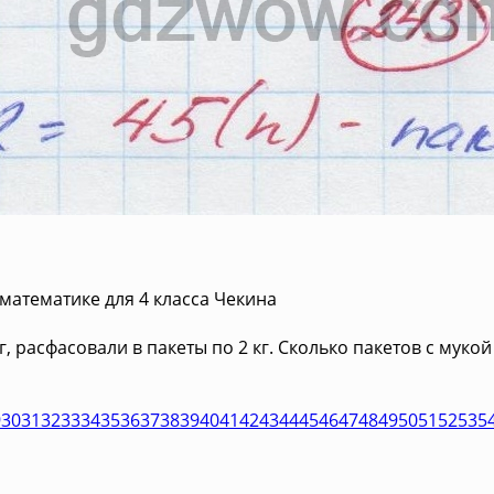
математике для 4 класса Чекина
г, расфасовали в пакеты по 2 кг. Сколько пакетов с муко
9
30
31
32
33
34
35
36
37
38
39
40
41
42
43
44
45
46
47
48
49
50
51
52
53
5