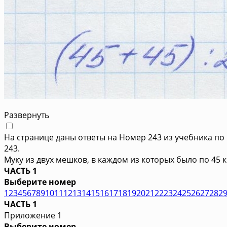
Развернуть
На странице даны ответы на Номер 243 из учебника по 
243.
Муку из двух мешков, в каждом из которых было по 45 к
ЧАСТЬ 1
Выберите номер
1
2
3
4
5
6
7
8
9
10
11
12
13
14
15
16
17
18
19
20
21
22
23
24
25
26
27
28
2
ЧАСТЬ 1
Приложение 1
Выберите номер