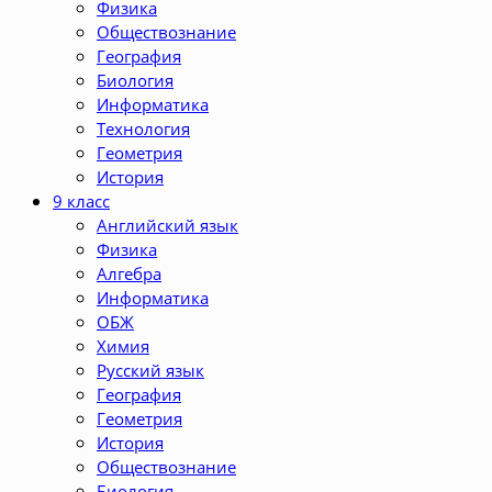
Физика
Обществознание
География
Биология
Информатика
Технология
Геометрия
История
9 класс
Английский язык
Физика
Алгебра
Информатика
ОБЖ
Химия
Русский язык
География
Геометрия
История
Обществознание
Биология