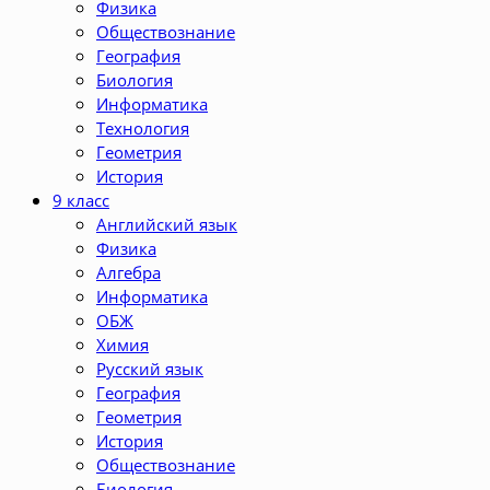
Физика
Обществознание
География
Биология
Информатика
Технология
Геометрия
История
9 класс
Английский язык
Физика
Алгебра
Информатика
ОБЖ
Химия
Русский язык
География
Геометрия
История
Обществознание
Биология