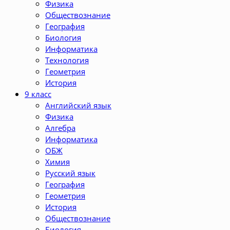
Физика
Обществознание
География
Биология
Информатика
Технология
Геометрия
История
9 класс
Английский язык
Физика
Алгебра
Информатика
ОБЖ
Химия
Русский язык
География
Геометрия
История
Обществознание
Биология