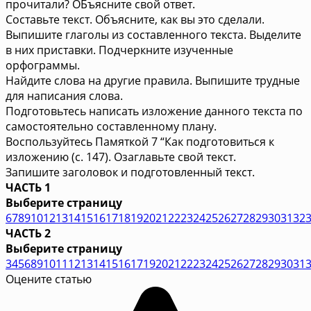
прочитали? ОБъясните свой ответ.
Составьте текст. Объясните, как вы это сделали.
Выпишите глаголы из составленного текста. Выделите
в них приставки. Подчеркните изученные
орфограммы.
Найдите слова на другие правила. Выпишите трудные
для написания слова.
Подготовьтесь написать изложение данного текста по
самостоятельно составленному плану.
Воспользуйтесь Памяткой 7 “Как подготовиться к
изложению (с. 147). Озаглавьте свой текст.
Запишите заголовок и подготовленный текст.
ЧАСТЬ 1
Выберите страницу
6
7
8
9
10
12
13
14
15
16
17
18
19
20
21
22
23
24
25
26
27
28
29
30
31
32
ЧАСТЬ 2
Выберите страницу
3
4
5
6
8
9
10
11
12
13
14
15
16
17
19
20
21
22
23
24
25
26
27
28
29
30
31
Оцените статью