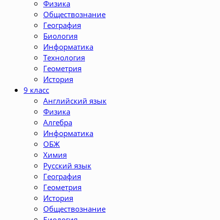
Физика
Обществознание
География
Биология
Информатика
Технология
Геометрия
История
9 класс
Английский язык
Физика
Алгебра
Информатика
ОБЖ
Химия
Русский язык
География
Геометрия
История
Обществознание
Биология