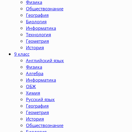
Физика
Обществознание
География
Биология
Информатика
Технология
Геометрия
История
9 класс
Английский язык
Физика
Алгебра
Информатика
ОБЖ
Химия
Русский язык
География
Геометрия
История
Обществознание
Биология