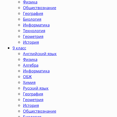
Физика
Обществознание
География
Биология
Информатика
Технология
Геометрия
История
9 класс
Английский язык
Физика
Алгебра
Информатика
ОБЖ
Химия
Русский язык
География
Геометрия
История
Обществознание
Биология