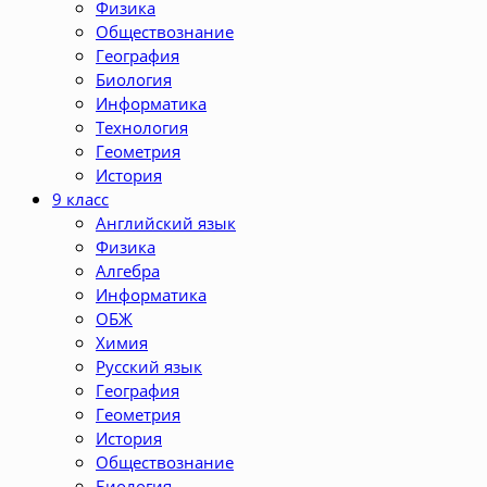
Физика
Обществознание
География
Биология
Информатика
Технология
Геометрия
История
9 класс
Английский язык
Физика
Алгебра
Информатика
ОБЖ
Химия
Русский язык
География
Геометрия
История
Обществознание
Биология