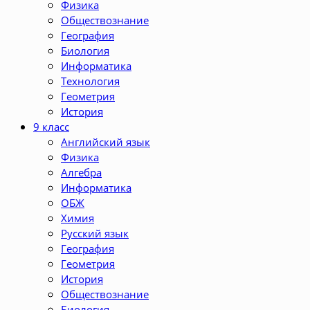
Физика
Обществознание
География
Биология
Информатика
Технология
Геометрия
История
9 класс
Английский язык
Физика
Алгебра
Информатика
ОБЖ
Химия
Русский язык
География
Геометрия
История
Обществознание
Биология