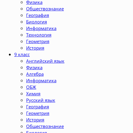
Физика
Обществознание
География
Биология
Информатика
Технология
Геометрия
История
9 класс
Английский язык
Физика
Алгебра
Информатика
ОБЖ
Химия
Русский язык
География
Геометрия
История
Обществознание
Биология