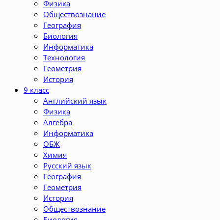
Физика
Обществознание
География
Биология
Информатика
Технология
Геометрия
История
9 класс
Английский язык
Физика
Алгебра
Информатика
ОБЖ
Химия
Русский язык
География
Геометрия
История
Обществознание
Биология