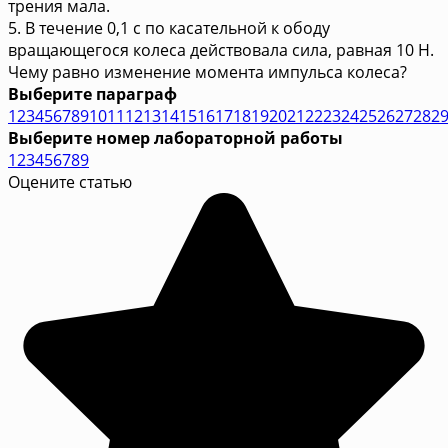
трения мала.
5. В течение 0,1 с по касательной к ободу
вращающегося колеса действовала сила, равная 10 Н.
Чему равно изменение момента импульса колеса?
Выберите параграф
1
2
3
4
5
6
7
8
9
10
11
12
13
14
15
16
17
18
19
20
21
22
23
24
25
26
27
28
2
Выберите номер лабораторной работы
1
2
3
4
5
6
7
8
9
Оцените статью