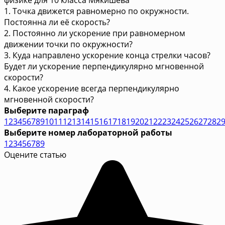
1. Точка движется равномерно по окружности.
Постоянна ли её скорость?
2. Постоянно ли ускорение при равномерном
движении точки по окружности?
3. Куда направлено ускорение конца стрелки часов?
Будет ли ускорение перпендикулярно мгновенной
скорости?
4. Какое ускорение всегда перпендикулярно
мгновенной скорости?
Выберите параграф
1
2
3
4
5
6
7
8
9
10
11
12
13
14
15
16
17
18
19
20
21
22
23
24
25
26
27
28
2
Выберите номер лабораторной работы
1
2
3
4
5
6
7
8
9
Оцените статью