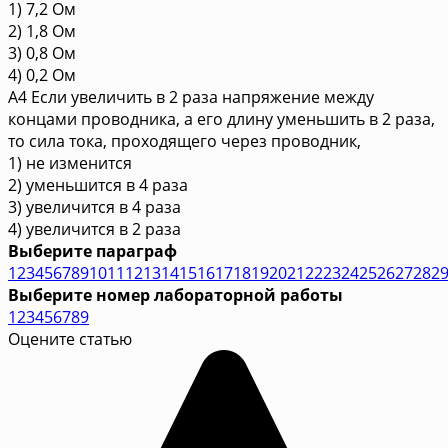
1) 7,2 Ом
2) 1,8 Ом
3) 0,8 Ом
4) 0,2 Ом
A4 Если увеличить в 2 раза напряжение между
концами проводника, а его длину уменьшить в 2 раза,
то сила тока, проходящего через проводник,
1) не изменится
2) уменьшится в 4 раза
3) увеличится в 4 раза
4) увеличится в 2 раза
Выберите параграф
1
2
3
4
5
6
7
8
9
10
11
12
13
14
15
16
17
18
19
20
21
22
23
24
25
26
27
28
2
Выберите номер лабораторной работы
1
2
3
4
5
6
7
8
9
Оцените статью