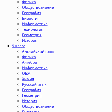
Физика
Обществознание
География
Биология
Информатика
Технология
Геометрия
История
9 класс
Английский язык
Физика
Алгебра
Информатика
ОБЖ
Химия
Русский язык
География
Геометрия
История
Обществознание
Биология