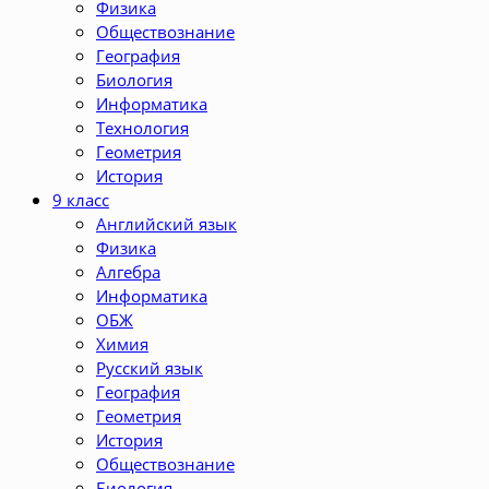
Физика
Обществознание
География
Биология
Информатика
Технология
Геометрия
История
9 класс
Английский язык
Физика
Алгебра
Информатика
ОБЖ
Химия
Русский язык
География
Геометрия
История
Обществознание
Биология