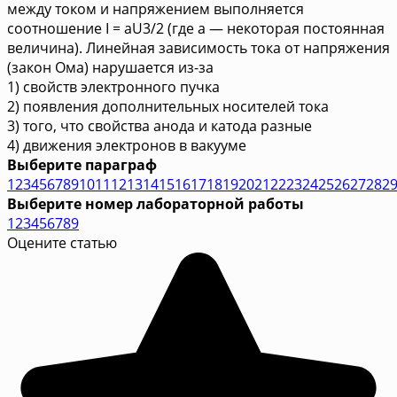
между током и напряжением выполняется
соотношение I = aU3/2 (где а — некоторая постоянная
величина). Линейная зависимость тока от напряжения
(закон Ома) нарушается из-за
1) свойств электронного пучка
2) появления дополнительных носителей тока
3) того, что свойства анода и катода разные
4) движения электронов в вакууме
Выберите параграф
1
2
3
4
5
6
7
8
9
10
11
12
13
14
15
16
17
18
19
20
21
22
23
24
25
26
27
28
2
Выберите номер лабораторной работы
1
2
3
4
5
6
7
8
9
Оцените статью