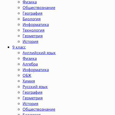
Физика
Обществознание
География
Биология
Информатика
Технология
Геометрия
История
9 класс
Английский язык
Физика
Алгебра
Информатика
ОБЖ
Химия
Русский язык
География
Геометрия
История
Обществознание
Биология