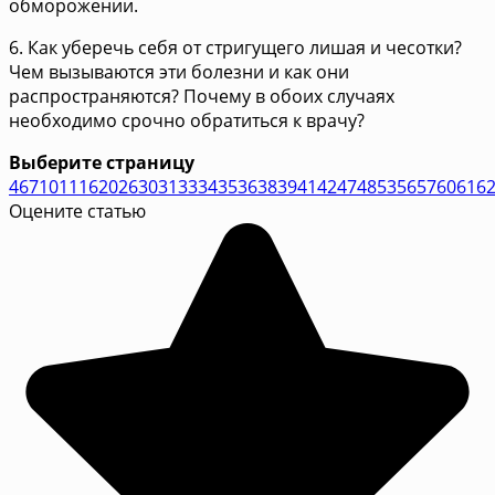
обморожении.
6. Как уберечь себя от стригущего лишая и чесотки?
Чем вызываются эти болезни и как они
распространяются? Почему в обоих случаях
необходимо срочно обратиться к врачу?
Выберите страницу
4
6
7
10
11
16
20
26
30
31
33
34
35
36
38
39
41
42
47
48
53
56
57
60
61
6
Оцените статью