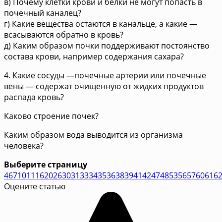
в) Почему клетки крови и белки не могут попасть в
почечный каналец?
г) Какие вещества остаются в канальце, а какие —
всасываются обратно в кровь?
д) Каким образом почки поддерживают постоянство
состава крови, например содержания сахара?
4. Какие сосуды —почечные артерии или почечные
вены — содержат очищенную от жидких продуктов
распада кровь?
Каково строение почек?
Каким образом вода выводится из организма
человека?
Выберите страницу
4
6
7
10
11
16
20
26
30
31
33
34
35
36
38
39
41
42
47
48
53
56
57
60
61
6
Оцените статью