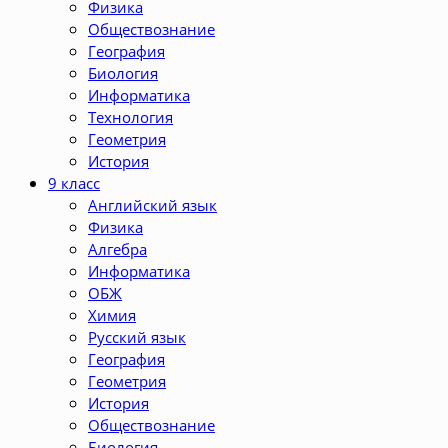
Физика
Обществознание
География
Биология
Информатика
Технология
Геометрия
История
9 класс
Английский язык
Физика
Алгебра
Информатика
ОБЖ
Химия
Русский язык
География
Геометрия
История
Обществознание
Биология