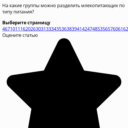
На какие группы можно разделить млекопитающих по
типу питания?
Выберите страницу
4
6
7
10
11
16
20
26
30
31
33
34
35
36
38
39
41
42
47
48
53
56
57
60
61
6
Оцените статью