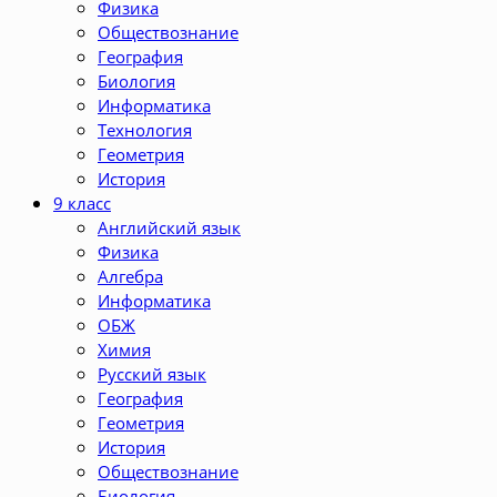
Физика
Обществознание
География
Биология
Информатика
Технология
Геометрия
История
9 класс
Английский язык
Физика
Алгебра
Информатика
ОБЖ
Химия
Русский язык
География
Геометрия
История
Обществознание
Биология