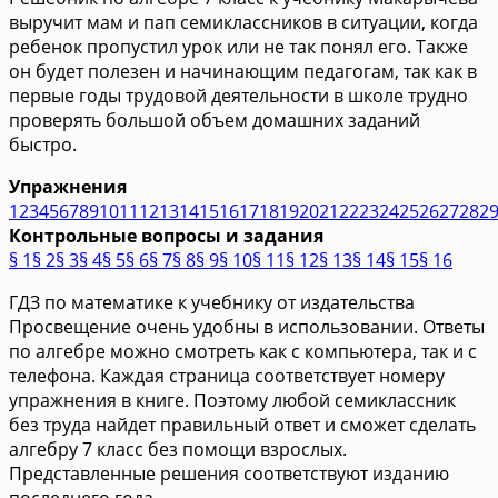
выручит мам и пап семиклассников в ситуации, когда
ребенок пропустил урок или не так понял его. Также
он будет полезен и начинающим педагогам, так как в
первые годы трудовой деятельности в школе трудно
проверять большой объем домашних заданий
быстро.
Упражнения
1
2
3
4
5
6
7
8
9
10
11
12
13
14
15
16
17
18
19
20
21
22
23
24
25
26
27
28
2
Контрольные вопросы и задания
§ 1
§ 2
§ 3
§ 4
§ 5
§ 6
§ 7
§ 8
§ 9
§ 10
§ 11
§ 12
§ 13
§ 14
§ 15
§ 16
ГДЗ по математике к учебнику от издательства
Просвещение очень удобны в использовании. Ответы
по алгебре можно смотреть как с компьютера, так и с
телефона. Каждая страница соответствует номеру
упражнения в книге. Поэтому любой семиклассник
без труда найдет правильный ответ и сможет сделать
алгебру 7 класс без помощи взрослых.
Представленные решения соответствуют изданию
последнего года.