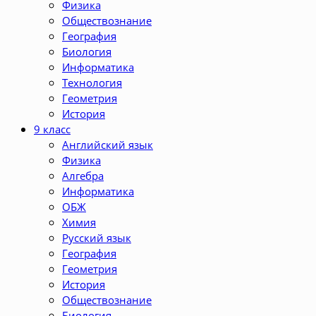
Физика
Обществознание
География
Биология
Информатика
Технология
Геометрия
История
9 класс
Английский язык
Физика
Алгебра
Информатика
ОБЖ
Химия
Русский язык
География
Геометрия
История
Обществознание
Биология