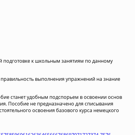
ой подготовке к школьным занятиям по данному
ть правильность выполнения упражнений на знание
обие станет удобным подспорьем в освоении основ
ния. Пособие не предназначено для списывания
стоятельного освоения базового курса немецкого
6
57
58
59
60
61
62
63
64
65
66
67
68
69
70
71
72
73
74-75
76-