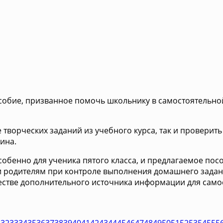
пособие, призванное помочь школьнику в самостоятельн
 творческих заданий из учебного курса, так и провери
ина.
обенно для ученика пятого класса, и предлагаемое пос
к и родителям при контроле выполнения домашнего зада
честве дополнительного источника информации для само
1
32
33
34
35
36
37
38
39
40
41
42
43
44
45
46
47
48
49
50
51
52
53
54
55
5