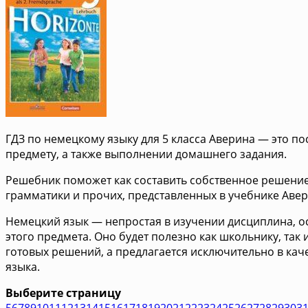
ГДЗ по немецкому языку для 5 класса Аверина — это 
предмету, а также выполнении домашнего задания.
Решебник поможет как составить собственное решение
грамматики и прочих, представленных в учебнике Авер
Немецкий язык — непростая в изучении дисциплина, ос
этого предмета. Оно будет полезно как школьнику, та
готовых решений, а предлагается исключительно в ка
языка.
Выберите страницу
5
6
7
8
9
10
11
12
13
14
15
16
17
18
19
20
21
22
23
24
25
26
27
28
29
30
3