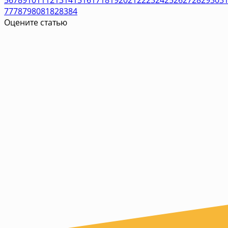
77
78
79
80
81
82
83
84
Оцените статью