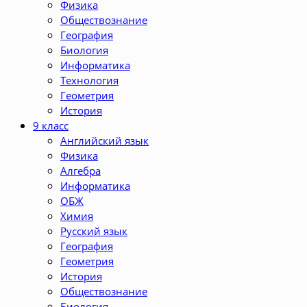
Физика
Обществознание
География
Биология
Информатика
Технология
Геометрия
История
9 класс
Английский язык
Физика
Алгебра
Информатика
ОБЖ
Химия
Русский язык
География
Геометрия
История
Обществознание
Биология