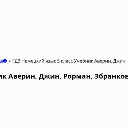
са🎓
>
ГДЗ Немецкий язык 5 класс Учебник Аверин, Джин,
ик Аверин, Джин, Рорман, Збранко