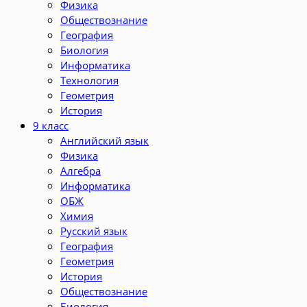
Физика
Обществознание
География
Биология
Информатика
Технология
Геометрия
История
9 класс
Английский язык
Физика
Алгебра
Информатика
ОБЖ
Химия
Русский язык
География
Геометрия
История
Обществознание
Биология