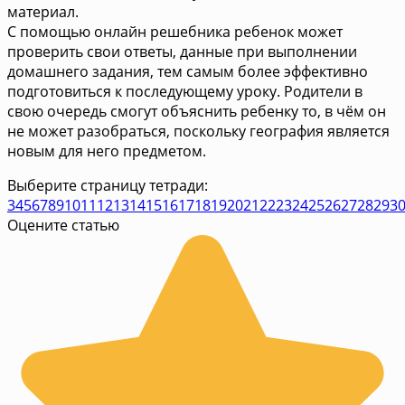
материал.
С помощью онлайн решебника ребенок может
проверить свои ответы, данные при выполнении
домашнего задания, тем самым более эффективно
подготовиться к последующему уроку. Родители в
свою очередь смогут объяснить ребенку то, в чём он
не может разобраться, поскольку география является
новым для него предметом.
Выберите страницу тетради:
3
4
5
6
7
8
9
10
11
12
13
14
15
16
17
18
19
20
21
22
23
24
25
26
27
28
29
3
Оцените статью