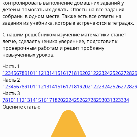
контролировать выполнение домашних заданий у
детей и помогать их делать. Ответы на все задания
собраны в одном месте. Также есть все ответы на
задания из учебника, которые встречаются в тетрадях.
С нашим решебником изучение математики станет
легче, сделает ученика увереннее, подготовит к
проверочным работам и решит проблему
невыученных уроков.
Часть 1
1
2
3
4
5
6
7
8
9
10
11
12
13
14
15
16
17
18
19
20
21
22
23
24
25
26
27
28
2
Часть 2
1
2
3
4
5
6
7
8
9
10
11
12
13
14
15
16
17
18
19
20
21
22
23
24
25
26
27
28
2
Часть 3
7
8
10
11
12
13
14
15
16
17
18
20
22
24
25
26
27
28
29
30
31
32
33
34
Оцените статью