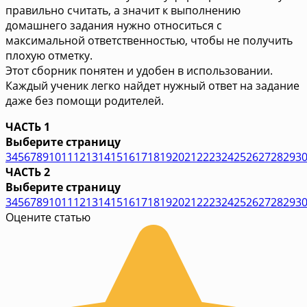
правильно считать, а значит к выполнению
домашнего задания нужно относиться с
максимальной ответственностью, чтобы не получить
плохую отметку.
Этот сборник понятен и удобен в использовании.
Каждый ученик легко найдет нужный ответ на задание
даже без помощи родителей.
ЧАСТЬ 1
Выберите страницу
3
4
5
6
7
8
9
10
11
12
13
14
15
16
17
18
19
20
21
22
23
24
25
26
27
28
29
3
ЧАСТЬ 2
Выберите страницу
3
4
5
6
7
8
9
10
11
12
13
14
15
16
17
18
19
20
21
22
23
24
25
26
27
28
29
3
Оцените статью