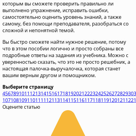
которым вы сможете проверить правильно ли
выполнено упражнение, исправить ошибки,
самостоятельно оценить уровень знаний, а также
самому, без помощи преподавателя, разобраться со
сложной и непонятной темой.
Вы быстро сможете найти нужное решение, потому
что в этом пособии логично и просто собраны все
подробные ответы на задания из учебника. Можно с
уверенностью сказать, что это не просто решебник, а
настоящая палочка-выручалочка, которая станет
вашим верным другом и помощником.
Выберите страницу
4
5
6
7
8
9
10
11
12
13
14
15
16
17
18
19
20
21
22
23
24
25
26
27
28
29
30
107
108
109
110
111
112
113
114
115
116
117
118
119
120
121
122
Оцените статью