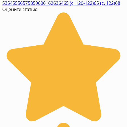
53
54
55
56
57
58
59
60
61
62
63
64
65 (c. 120-122)
65 (c. 122)
68
Оцените статью