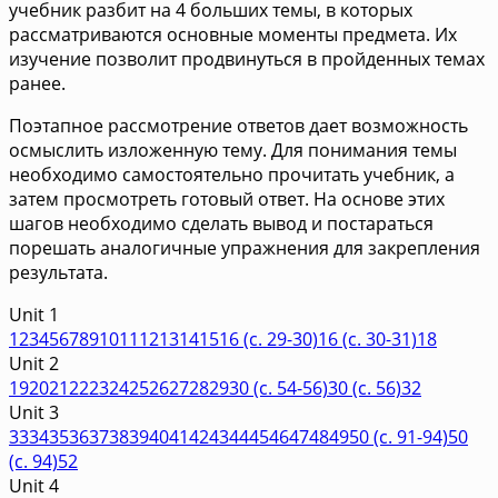
учебник разбит на 4 больших темы, в которых
рассматриваются основные моменты предмета. Их
изучение позволит продвинуться в пройденных темах
ранее.
Поэтапное рассмотрение ответов дает возможность
осмыслить изложенную тему. Для понимания темы
необходимо самостоятельно прочитать учебник, а
затем просмотреть готовый ответ. На основе этих
шагов необходимо сделать вывод и постараться
порешать аналогичные упражнения для закрепления
результата.
Unit 1
1
2
3
4
5
6
7
8
9
10
11
12
13
14
15
16 (c. 29-30)
16 (с. 30-31)
18
Unit 2
19
20
21
22
23
24
25
26
27
28
29
30 (c. 54-56)
30 (c. 56)
32
Unit 3
33
34
35
36
37
38
39
40
41
42
43
44
45
46
47
48
49
50 (c. 91-94)
50
(c. 94)
52
Unit 4