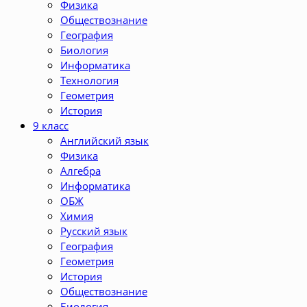
Физика
Обществознание
География
Биология
Информатика
Технология
Геометрия
История
9 класс
Английский язык
Физика
Алгебра
Информатика
ОБЖ
Химия
Русский язык
География
Геометрия
История
Обществознание
Биология