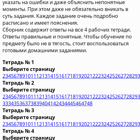
указать на ошибки и даже объяснить непонятные
моменты. При этом даже не обязательно вникать в
суть задания. Каждое задание очень подробно
расписано и имеет пояснения.
Сборник содержит ответы на все 4 рабочих тетради.
Ответы правильные и понятные. Чтобы обучение по
предмету было не в тягость, стоит воспользоваться
готовыми домашними заданиями.
Тетрадь № 1
Выберите страницу
2
3
4
5
6
7
8
9
10
11
12
13
14
15
16
17
18
19
20
21
22
23
24
25
26
27
28
29
Тетрадь № 2
Выберите страницу
2
3
4
5
6
7
8
9
10
11
12
13
14
15
16
17
18
19
20
21
22
23
24
25
26
27
28
29
33
34
35
36
37
38
39
40
41
42
43
44
45
46
47
48
Тетрадь № 3
Выберите страницу
2
3
4
5
6
7
8
9
10
11
12
13
14
15
16
17
18
19
20
21
22
23
24
25
26
27
28
29
Тетрадь № 4
Выберите страницу